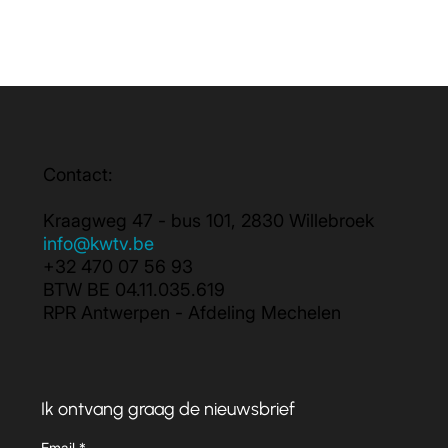
Contact:
Kraagweg 47 - bus 101, 2830 Willebroek
info@kwtv.be
+32 470 07 56 93
BTW BE 04.11.035.619
RPR Antwerpen - Afdeling Mechelen
Ik ontvang graag de nieuwsbrief
Email
*