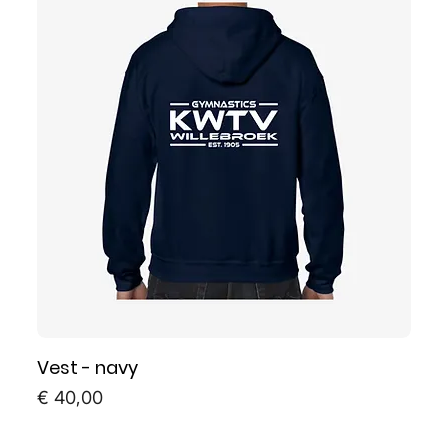
Vest - navy
Prijs
€ 40,00