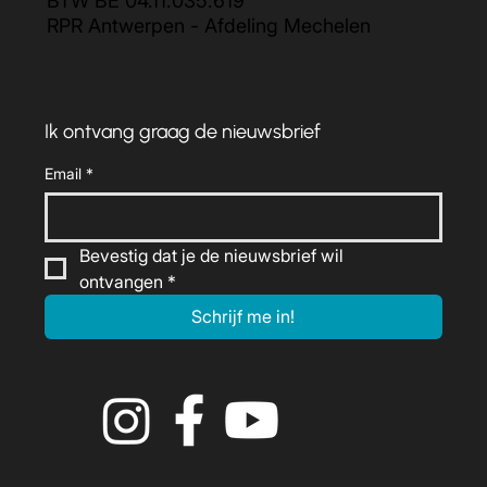
BTW BE 04.11.035.619
RPR Antwerpen - Afdeling Mechelen
Ik ontvang graag de nieuwsbrief
Email
*
Bevestig dat je de nieuwsbrief wil 
ontvangen
*
Schrijf me in!