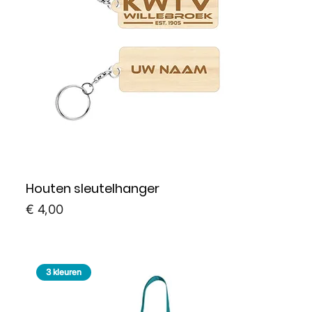
Houten sleutelhanger
Prijs
€ 4,00
3 kleuren