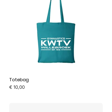
Totebag
Prijs
€ 10,00