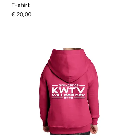
T-shirt
Prijs
€ 20,00